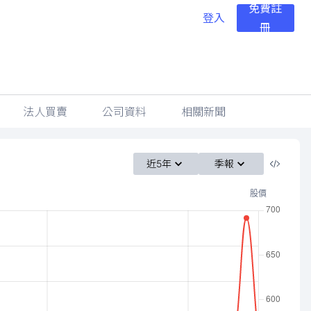
免費註
登入
冊
法人買賣
公司資料
相關新聞
近5年
季報