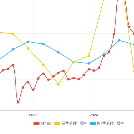
月均價
單季毛利年增率
近4季毛利年增率