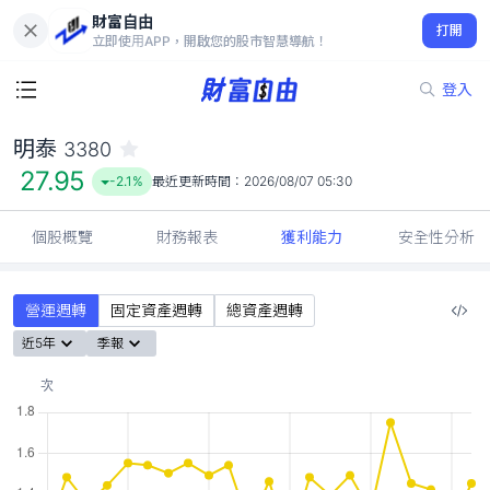
財富自由
明泰 3380
打開
27.95
-2.1%
立即使用APP，開啟您的股市智慧導航！
登入
明泰
3380
27.95
-2.1%
最近更新時間：
2026/08/07 05:30
個股概覽
財務報表
獲利能力
安全性分析
營運週轉
固定資產週轉
總資產週轉
近5年
季報