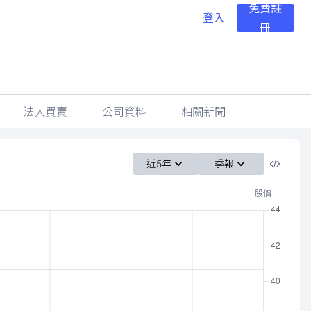
免費註
登入
冊
法人買賣
公司資料
相關新聞
近5年
季報