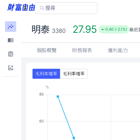
27.95
明泰
最近
-0.60 (-2.1%)
3380
個股概覽
財務報表
獲利能力
毛利年增率
毛利季增率