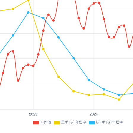
月均價
單季毛利年增率
近4季毛利年增率