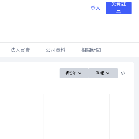
免費註
登入
冊
法人買賣
公司資料
相關新聞
近5年
季報