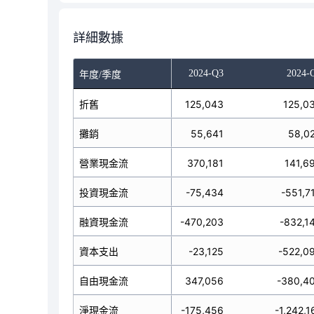
詳細數據
024-Q1
2024-Q2
2024-Q3
2024-
年度/季度
0,238
折舊
124,068
125,043
125,0
3,556
攤銷
52,548
55,641
58,0
45,755
營業現金流
821,013
370,181
141,6
36,027
投資現金流
443,150
-75,434
-551,7
71,932
-1,161,995
融資現金流
-470,203
-832,1
50,892
資本支出
-29,609
-23,125
-522,0
96,647
自由現金流
791,404
347,056
-380,4
90,150
淨現金流
102,168
-175,456
-1,242,1