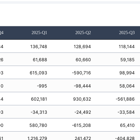
Q4
2025-Q1
2025-Q2
2025-Q3
34
136,748
128,694
118,144
26
61,688
60,660
59,185
93
615,093
-590,716
98,994
10
-995
-98,444
58,064
44
602,181
930,632
-561,886
93
-34,313
-24,492
-33,584
00
580,780
-615,208
65,410
61
1,216,279
241,472
-404,828