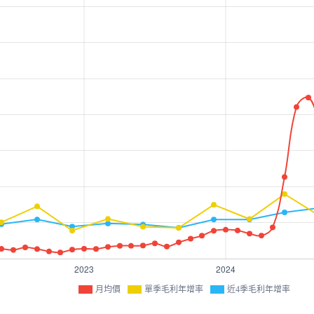
月均價
單季毛利年增率
近4季毛利年增率