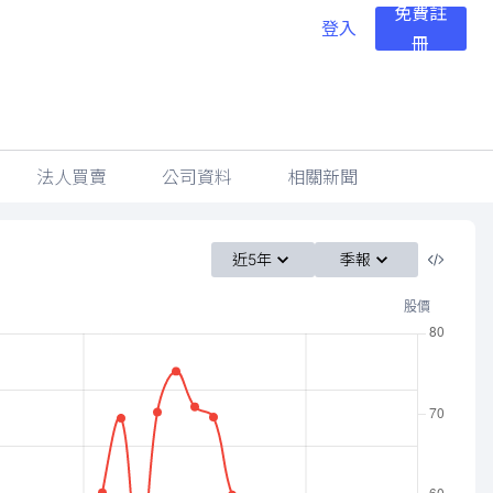
免費註
登入
冊
法人買賣
公司資料
相關新聞
近5年
季報