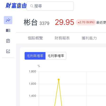
29.95
彬台
最近
2.70 (9.9%)
3379
個股概覽
財務報表
獲利能力
毛利年增率
毛利季增率