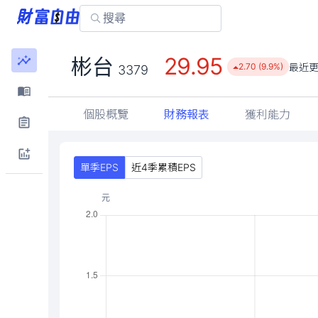
29.95
彬台
最近
2.70 (9.9%)
3379
個股概覽
財務報表
獲利能力
單季EPS
近4季累積EPS