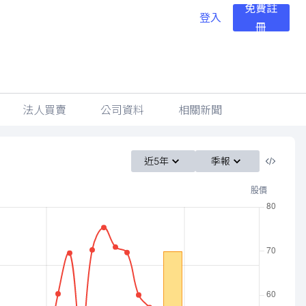
免費註
登入
冊
法人買賣
公司資料
相關新聞
近5年
季報