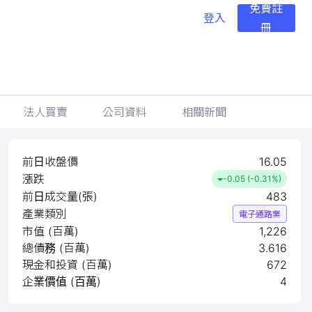
免費註
登入
冊
法人買賣
公司資料
相關新聞
前日收盤價
16.05
漲跌
-0.05 (-0.31%)
前日成交量(張)
483
產業類別
電子通路業
市值 (百萬)
1,226
總債務 (百萬)
3.616
現金和投資 (百萬)
672
企業價值 (百萬)
4