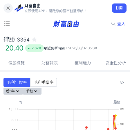
財富自由
律勝 3354
打開
20.40
-2.62%
立即使用APP，開啟您的股市智慧導航！
登入
律勝
3354
20.40
-2.62%
最近更新時間：
2026/08/07 05:30
個股概覽
財務報表
獲利能力
安全性分析
毛利年增率
毛利季增率
近5年
季報