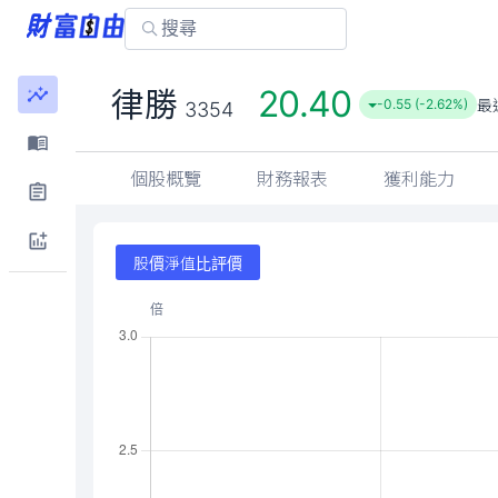
20.40
律勝
最
-0.55 (-2.62%)
3354
個股概覽
財務報表
獲利能力
股價淨值比評價