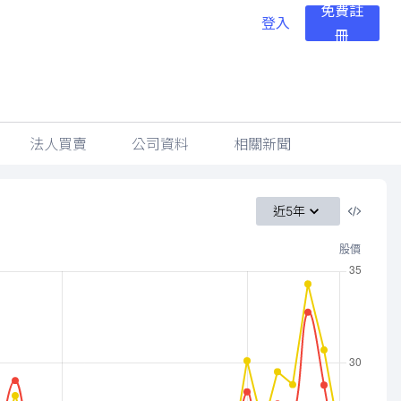
免費註
登入
冊
法人買賣
公司資料
相關新聞
近5年