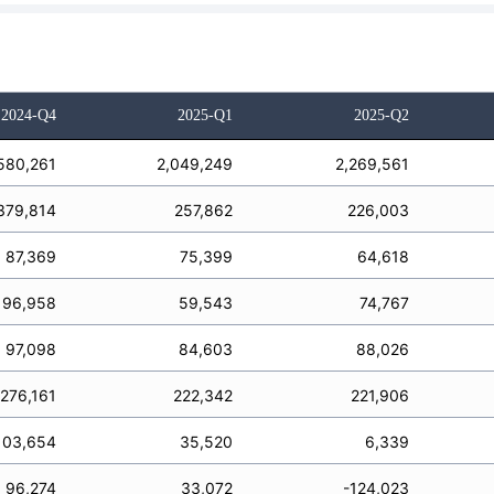
2024-Q4
2025-Q1
2025-Q2
580,261
2,049,249
2,269,561
379,814
257,862
226,003
87,369
75,399
64,618
96,958
59,543
74,767
97,098
84,603
88,026
276,161
222,342
221,906
103,654
35,520
6,339
96,274
33,072
-124,023