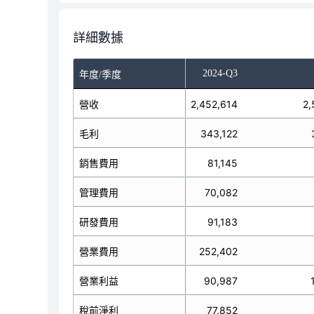
詳細數據
-Q1
2024-Q2
2024-Q3
年度/季度
2,553,897
營收
2,452,614
2,
毛利
360,024
343,122
銷售費用
74,794
81,145
管理費用
73,450
70,082
研發費用
116,007
91,183
營業費用
262,545
252,402
營業利益
97,479
90,987
稅前淨利
102,104
77,852