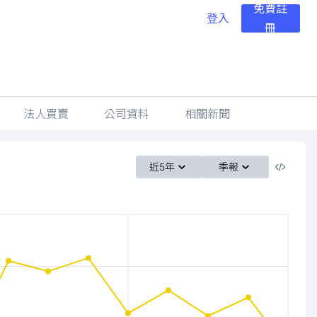
免費註
登入
冊
法人買賣
公司資料
相關新聞
近5年
季報