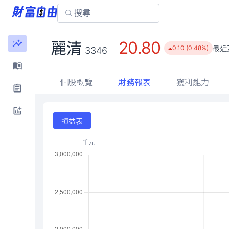
20.80
麗清
最近
0.10 (0.48%)
3346
個股概覽
財務報表
獲利能力
損益表