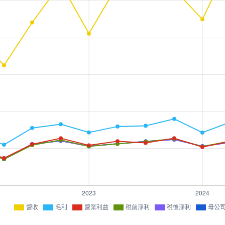
營收
毛利
營業利益
稅前淨利
稅後淨利
母公