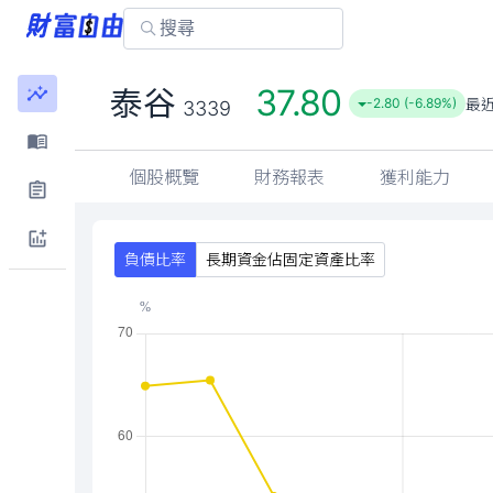
37.80
泰谷
最
-2.80 (-6.89%)
3339
個股概覽
財務報表
獲利能力
負債比率
長期資金佔固定資產比率