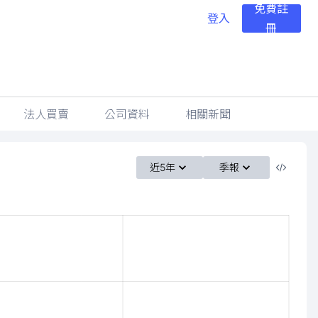
免費註
登入
冊
法人買賣
公司資料
相關新聞
近5年
季報