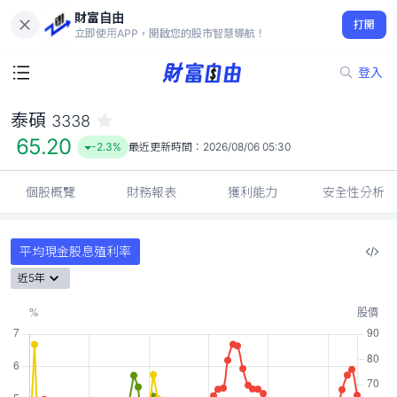
財富自由
泰碩 3338
打開
65.20
-2.3%
立即使用APP，開啟您的股市智慧導航！
登入
泰碩
3338
65.20
-2.3%
最近更新時間：
2026/08/06 05:30
個股概覽
財務報表
獲利能力
安全性分析
平均現金股息殖利率
近5年