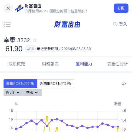
財富自由
幸康 3332
打開
61.90
0%
立即使用APP，開啟您的股市智慧導航！
登入
幸康
3332
61.90
0%
最近更新時間：
2026/08/06 05:30
個股概覽
財務報表
獲利能力
安全性分析
單季ROE杜邦分析
近四季ROE杜邦分析
近5年
季報