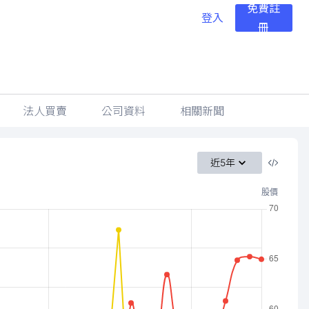
免費註
登入
冊
法人買賣
公司資料
相關新聞
近5年