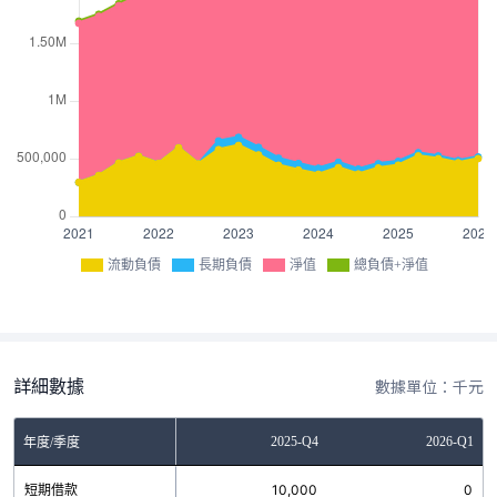
流動負債
長期負債
淨值
總負債+淨值
詳細數據
數據單位：千元
Q2
2025-Q3
2025-Q4
2026-Q1
年度/季度
0
短期借款
0
10,000
0