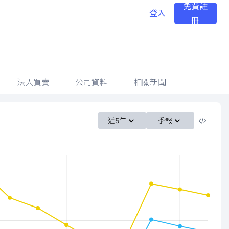
免費註
登入
冊
法人買賣
公司資料
相關新聞
近5年
季報