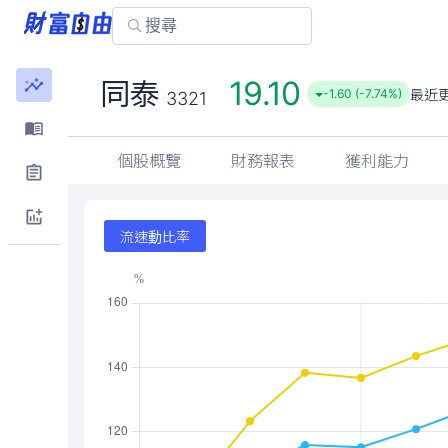
19.10
同泰
最近
-1.60 (-7.74%)
3321
個股概覽
財務報表
獲利能力
流速動比率