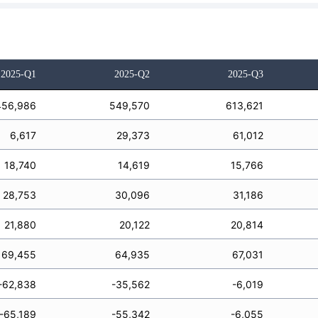
2025-Q1
2025-Q2
2025-Q3
456,986
549,570
613,621
6,617
29,373
61,012
18,740
14,619
15,766
28,753
30,096
31,186
21,880
20,122
20,814
69,455
64,935
67,031
-62,838
-35,562
-6,019
-65,189
-55,342
-6,055