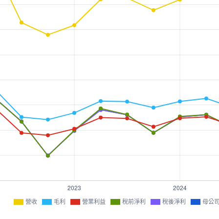
營收
毛利
營業利益
稅前淨利
稅後淨利
母公