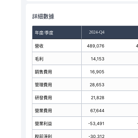
詳細數據
-Q2
2024-Q3
2024-Q4
年度/季度
營收
504,713
489,076
毛利
-9,607
14,153
銷售費用
18,711
16,905
管理費用
30,907
28,653
研發費用
20,940
21,828
營業費用
70,771
67,644
營業利益
-80,378
-53,491
稅前淨利
-88,201
-30,312