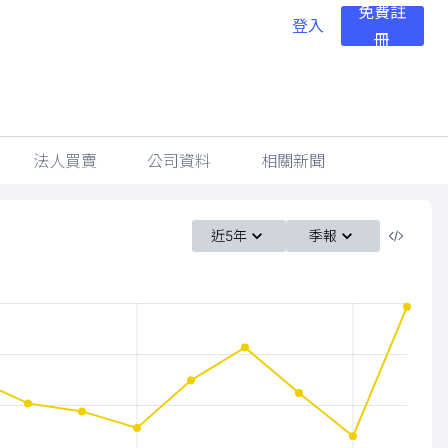
免費註
登入
冊
法人買賣
公司資料
相關新聞
近5年
季報