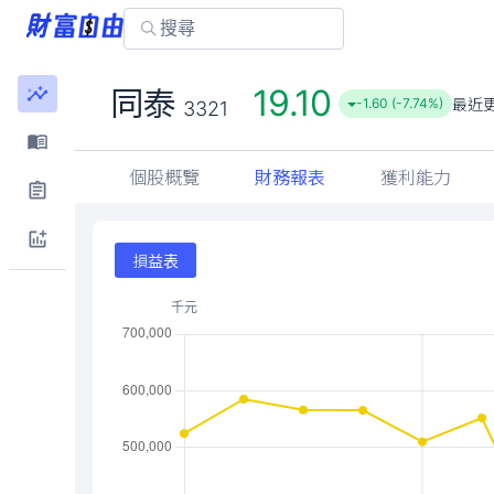
19.10
同泰
最近
-1.60 (-7.74%)
3321
個股概覽
財務報表
獲利能力
損益表