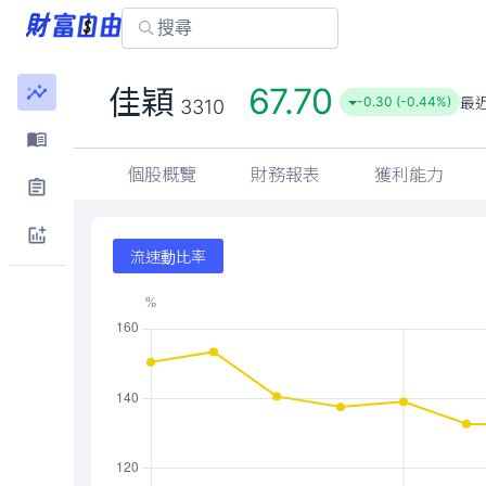
67.70
佳穎
最
-0.30 (-0.44%)
3310
個股概覽
財務報表
獲利能力
流速動比率