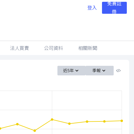
免費註
登入
冊
法人買賣
公司資料
相關新聞
近5年
季報