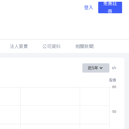
免費註
登入
冊
法人買賣
公司資料
相關新聞
近5年