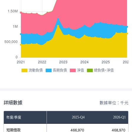
流動負債
長期負債
淨值
總負債+淨值
詳細數據
數據單位：千元
Q2
2025-Q3
2025-Q4
2026-Q1
年度/季度
0
短期借款
466,970
466,970
468,970