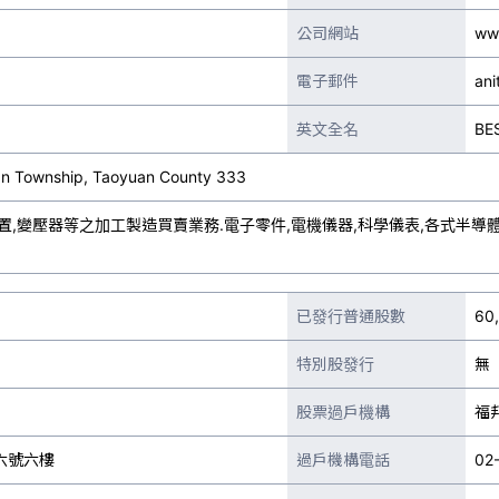
公司網站
ww
電子郵件
an
英文全名
BE
han Township, Taoyuan County 333
置,變壓器等之加工製造買賣業務.電子零件,電機儀器,科學儀表,各式半導
已發行普通股數
60
特別股發行
無
股票過戶機構
福
六號六樓
過戶機構電話
02