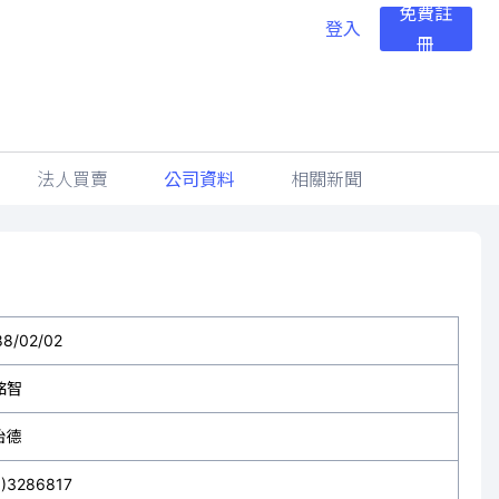
免費註
登入
冊
法人買賣
公司資料
相關新聞
88/02/02
銘智
怡德
3)3286817