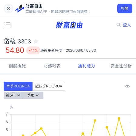
財富自由
岱稜 3303
打開
54.80
1.1%
立即使用APP，開啟您的股市智慧導航！
登入
岱稜
3303
54.80
1.1%
最近更新時間：
2026/08/07 05:30
個股概覽
財務報表
獲利能力
安全性分析
單季ROE/ROA
近四季ROE/ROA
近5年
季報