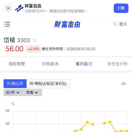
財富自由
岱稜 3303
打開
56.00
2.18%
立即使用APP，開啟您的股市智慧導航！
登入
岱稜
3303
56.00
2.18%
最近更新時間：
2026/08/10 05:30
個股概覽
財務報表
獲利能力
安全性分析
利潤比率
所得稅佔稅前淨利比
近5年
季報