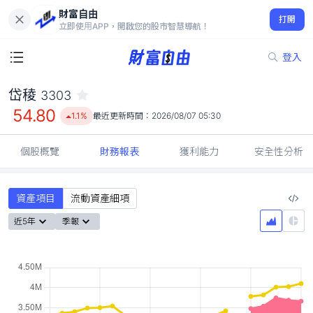
財富自由
岱稜 3303
打開
54.80
1.1%
立即使用APP，開啟您的股市智慧導航！
登入
岱稜
3303
54.80
1.1%
最近更新時間：
2026/08/07 05:30
個股概覽
財務報表
獲利能力
安全性分析
資產項目
流動資產細項
近5年
季報