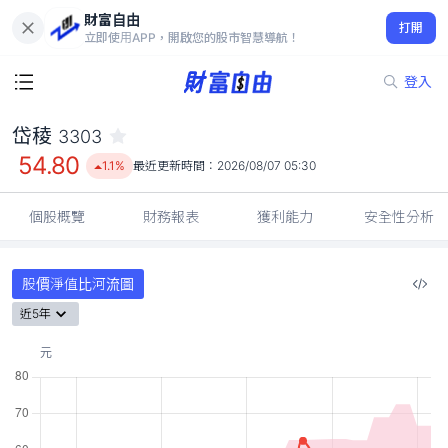
財富自由
岱稜 3303
打開
54.80
1.1%
立即使用APP，開啟您的股市智慧導航！
登入
岱稜
3303
個股概覽
財務報表
獲利能力
安全性分析
股價淨值比河流圖
近5年