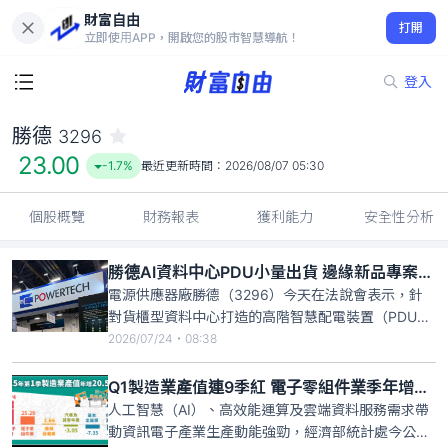
財富自由
勝德 3296
打開
23.00
-1.7%
立即使用APP，開啟您的股市智慧導航！
登入
勝德
3296
23.00
-1.7%
最近更新時間：
2026/08/07 05:30
個股概覽
財務報表
獲利能力
安全性分析
勝德AI資料中心PDU小量出貨 邊緣新品專案開發中
電源供應器廠勝德（3296）今天在法說會表示，針
對貨櫃型資料中心打造的高階智慧配電裝置（PDU）
已開始小量出貨，目前正與更多客戶進行打樣驗證及
2026/07/24・08:38
專案討論；邊緣運算PDU也同步與國際客戶展開專案
開發，看好AI基礎設施需求持續成長。公司對下半年
Q1製造業產值連9季紅 電子零組件業季年增25％
景氣維持審慎樂觀看法，第三季訂單能見度優於去年
人工智慧（AI）、高效能運算及雲端資料服務需求帶
同期。
動資訊電子產業生產動能強勁，經濟部統計處今公