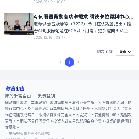
布，今年第1季製造業產值5兆9510億元，季年增
2026/05/19・10:03
20.58%，也是連續9季正成長。其中，電子零組件業
產值2兆1779億元，季年增25.29%。統計處說明，AI
AI伺服器帶動高功率需求 勝德卡位資料中心PDU
需求暢旺，推升資訊電子產業生產動能，但部分傳統
電源供應器廠勝德（3296）今日在法說會指出，隨
產業
著AI伺服器從過往60A以下用電，逐步邁向60A至
120A以上，甚至出現直流供電（DC）趨勢，公司已
2025/12/16・08:44
完成高功率、三相平衡設計的配電裝置（PDU）產品
布局，並切入貨櫃型與一般資料中心應用，成為未來
總共 3 個
10/頁
重要成長動能。
1
關於財富自由
免責聲明
|
網站資料來源：本網站資料來源係根據台灣證券交易所、公開資訊觀測站、櫃
檯買賣中心，及台灣經濟新報等機構分析資料之匯整，本網站對投資人買賣不
作任何建議或暗示。本網站資料係完全來自公開資訊，若遇傳輸中斷、延遲及
更新，本網站不負任何責任。投資人對交易盈虧須自負全責，投資前請謹慎評
估風險。
自由時報版權所有不得轉載