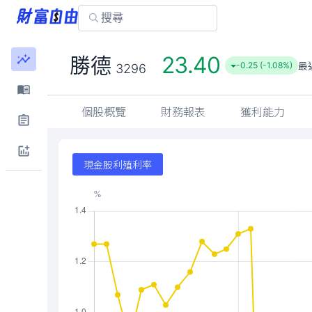
23.40
勝德
最
-0.25 (-1.08%)
3296
個股概覽
財務報表
獲利能力
現金股利殖利率