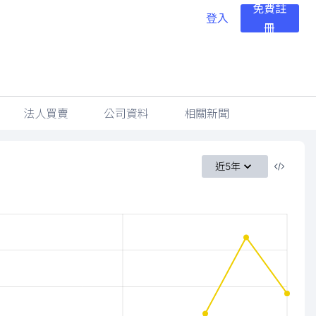
免費註
登入
冊
法人買賣
公司資料
相關新聞
近5年