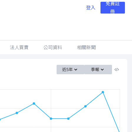
免費註
登入
冊
法人買賣
公司資料
相關新聞
近5年
季報