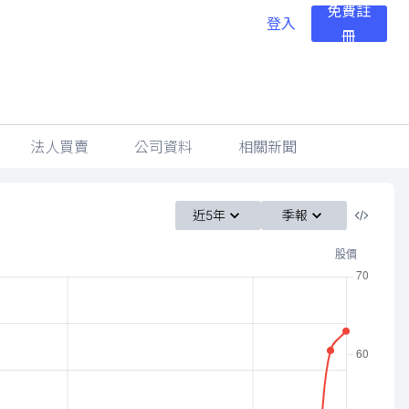
免費註
登入
冊
法人買賣
公司資料
相關新聞
近5年
季報