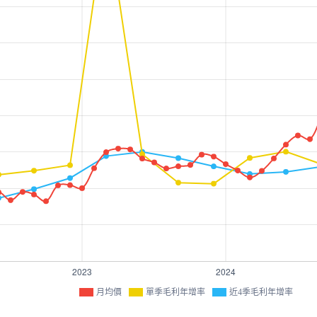
月均價
單季毛利年增率
近4季毛利年增率