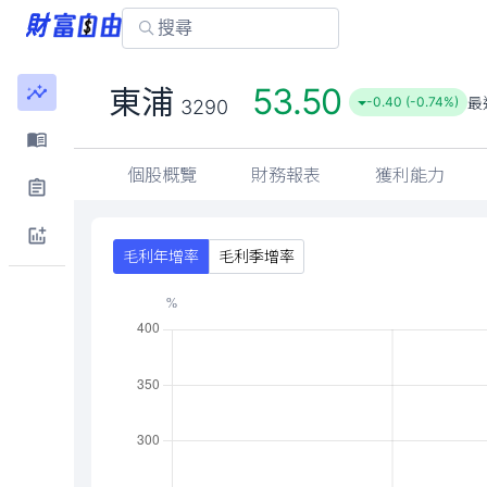
53.50
東浦
最
-0.40 (-0.74%)
3290
個股概覽
財務報表
獲利能力
毛利年增率
毛利季增率