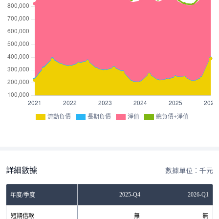
流動負債
長期負債
淨值
總負債+淨值
詳細數據
數據單位：千元
Q2
2025-Q3
2025-Q4
2026-Q1
年度/季度
無
短期借款
無
無
無