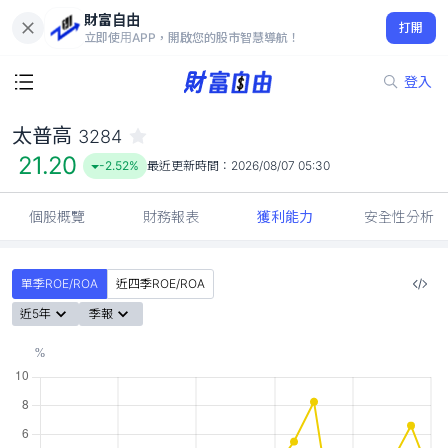
財富自由
太普高 3284
打開
21.20
-2.52%
立即使用APP，開啟您的股市智慧導航！
登入
太普高
3284
21.20
-2.52%
最近更新時間：
2026/08/07 05:30
個股概覽
財務報表
獲利能力
安全性分析
單季ROE/ROA
近四季ROE/ROA
近5年
季報