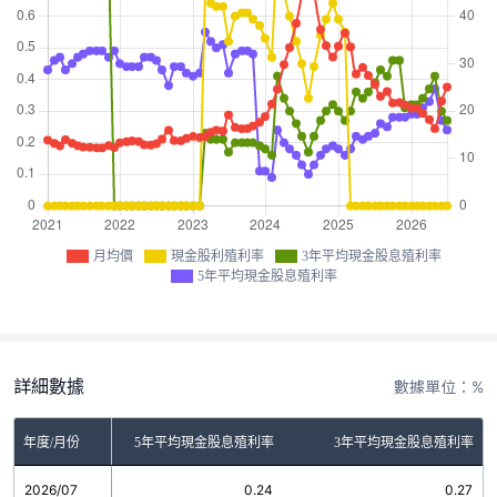
月均價
現金股利殖利率
3年平均現金股息殖利率
5年平均現金股息殖利率
詳細數據
數據單位：%
金股利殖利率
年度/月份
5年平均現金股息殖利率
3年平均現金股息殖利率
2026/07
0.00
0.24
0.27