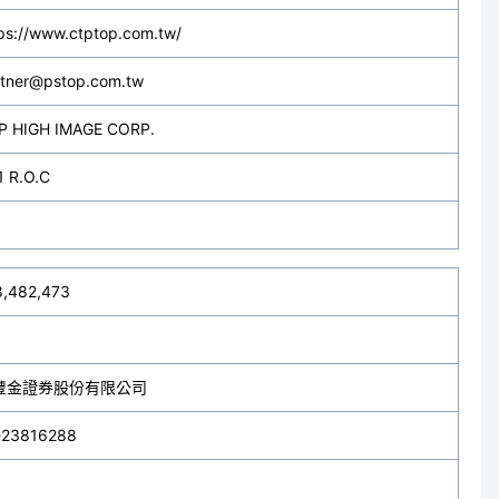
ps://www.ctptop.com.tw/
rtner@pstop.com.tw
P HIGH IMAGE CORP.
1 R.O.C
8,482,473
豐金證券股份有限公司
-23816288