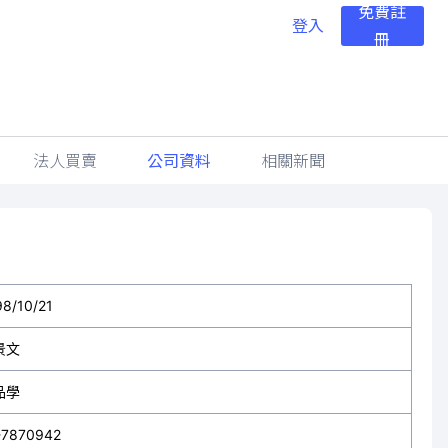
免費註
登入
冊
法人買賣
公司資料
相關新聞
98/10/21
景文
品學
-7870942