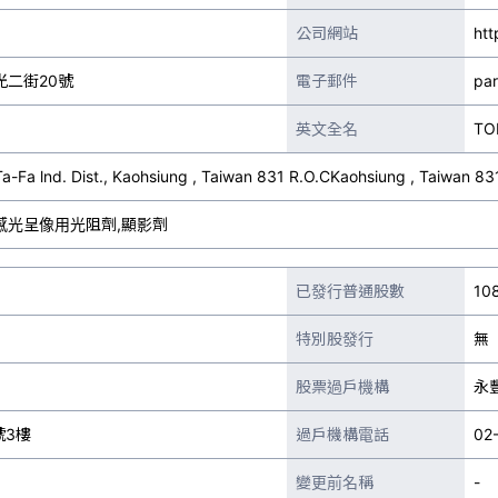
公司網站
htt
二街20號
電子郵件
pa
英文全名
TO
Ta-Fa lnd. Dist., Kaohsiung , Taiwan 831 R.O.CKaohsiung , Taiwan 83
感光呈像用光阻劑,顯影劑
已發行普通股數
10
特別股發行
無
股票過戶機構
永
號3樓
過戶機構電話
02
變更前名稱
-