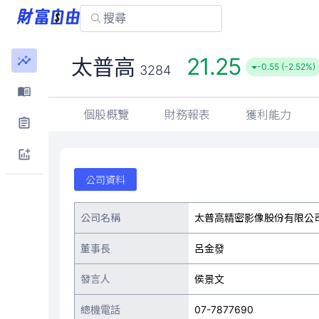
21.25
太普高
-0.55 (-2.52%)
3284
個股概覽
財務報表
獲利能力
公司資料
公司名稱
太普高精密影像股份有限公
董事長
呂金發
發言人
侯景文
總機電話
07-7877690