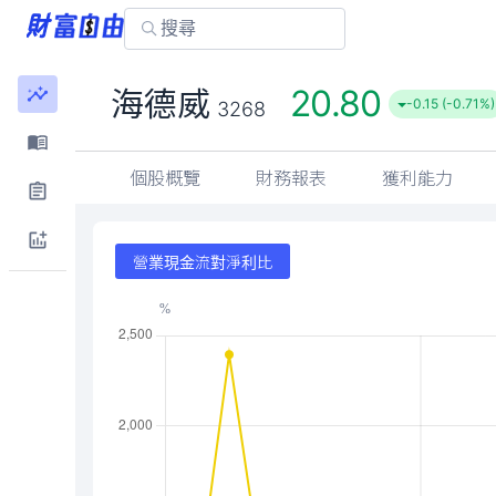
20.80
海德威
-0.15 (-0.71%)
3268
個股概覽
財務報表
獲利能力
營業現金流對淨利比