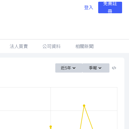
免費註
登入
冊
法人買賣
公司資料
相關新聞
近5年
季報