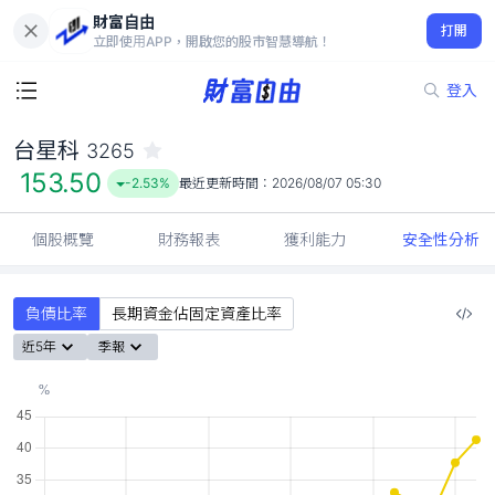
財富自由
台星科 3265
打開
153.50
-2.53%
立即使用APP，開啟您的股市智慧導航！
登入
台星科
3265
153.50
-2.53%
最近更新時間：
2026/08/07 05:30
個股概覽
財務報表
獲利能力
安全性分析
負債比率
長期資金佔固定資產比率
近5年
季報