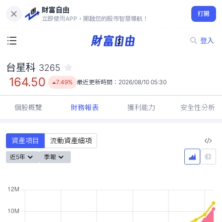
財富自由
台星科 3265
打開
164.50
7.49%
立即使用APP，開啟您的股市智慧導航！
登入
台星科
3265
164.50
7.49%
最近更新時間：
2026/08/10 05:30
個股概覽
財務報表
獲利能力
安全性分析
資產項目
流動資產細項
近5年
季報