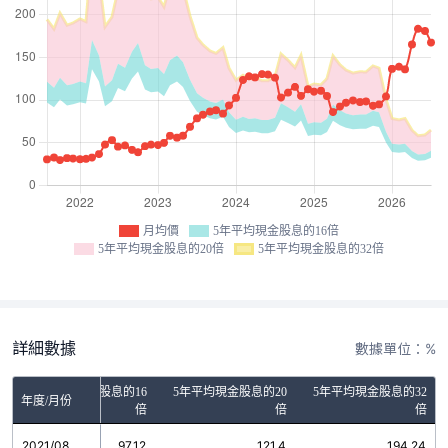
月均價
5年平均現金股息的16倍
5年平均現金股息的20倍
5年平均現金股息的32倍
詳細數據
數據單位：%
5年平均現金股息的16
5年平均現金股息的20
5年平均現金股息的32
年度/月份
倍
倍
倍
2021/08
97.12
121.4
194.24