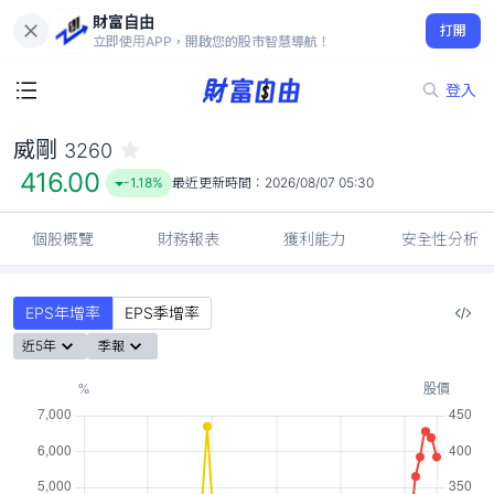
財富自由
威剛 3260
打開
416.00
-1.18%
立即使用APP，開啟您的股市智慧導航！
登入
威剛
3260
416.00
-1.18%
最近更新時間：
2026/08/07 05:30
個股概覽
財務報表
獲利能力
安全性分析
EPS年增率
EPS季增率
近5年
季報