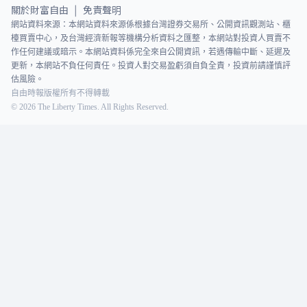
關於財富自由
免責聲明
|
網站資料來源：本網站資料來源係根據台灣證券交易所、公開資訊觀測站、櫃
檯買賣中心，及台灣經濟新報等機構分析資料之匯整，本網站對投資人買賣不
作任何建議或暗示。本網站資料係完全來自公開資訊，若遇傳輸中斷、延遲及
更新，本網站不負任何責任。投資人對交易盈虧須自負全責，投資前請謹慎評
估風險。
自由時報版權所有不得轉載
©
2026
The Liberty Times. All Rights Reserved.