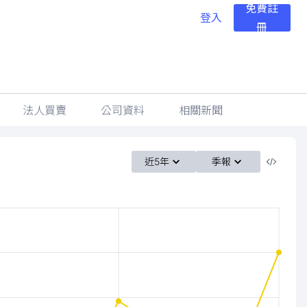
免費註
登入
冊
法人買賣
公司資料
相關新聞
近5年
季報