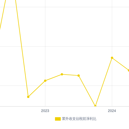
業外收支佔稅前淨利比