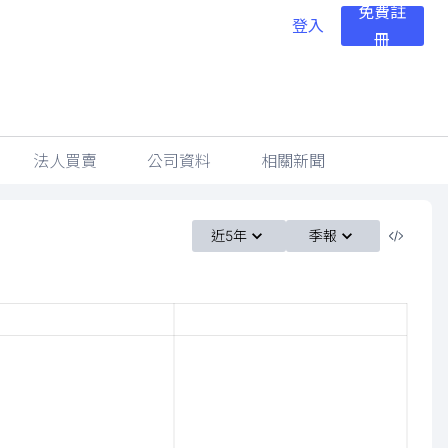
免費註
登入
冊
法人買賣
公司資料
相關新聞
近5年
季報