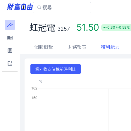
51.50
虹冠電
-0.30 (-0.58%)
3257
個股概覽
財務報表
獲利能力
業外收支佔稅前淨利比