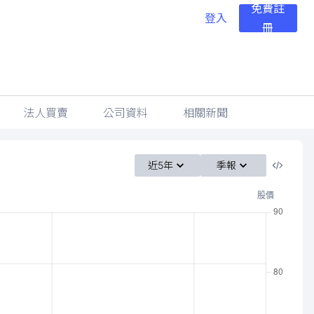
免費註
登入
冊
法人買賣
公司資料
相關新聞
近5年
季報