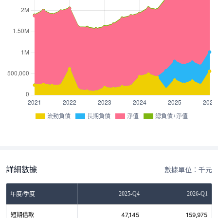
流動負債
長期負債
淨值
總負債+淨值
詳細數據
數據單位：千元
Q2
2025-Q3
2025-Q4
2026-Q1
年度/季度
0
短期借款
149,871
47,145
159,975