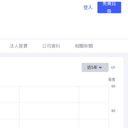
免費註
登入
冊
法人買賣
公司資料
相關新聞
近5年