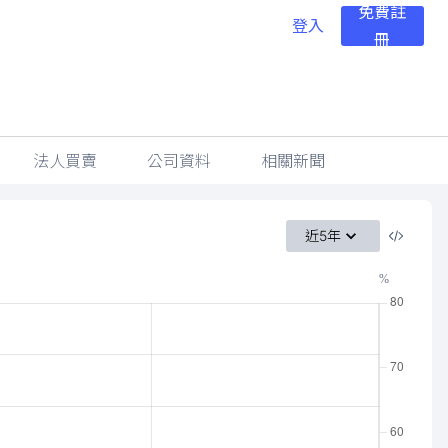
免費註
登入
冊
法人買賣
公司資料
相關新聞
近5年