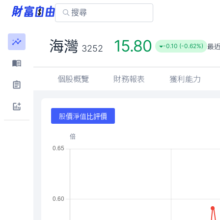
15.80
海灣
最
-0.10 (-0.62%)
3252
個股概覽
財務報表
獲利能力
股價淨值比評價