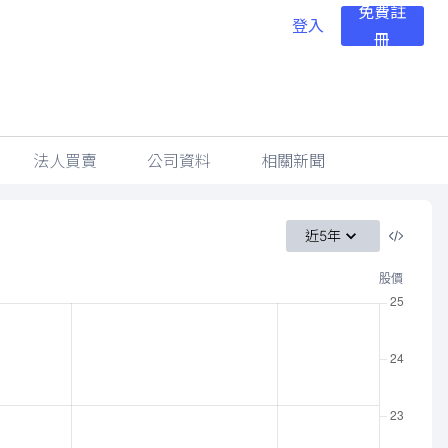
免費註
登入
冊
法人買賣
公司資料
相關新聞
近5年