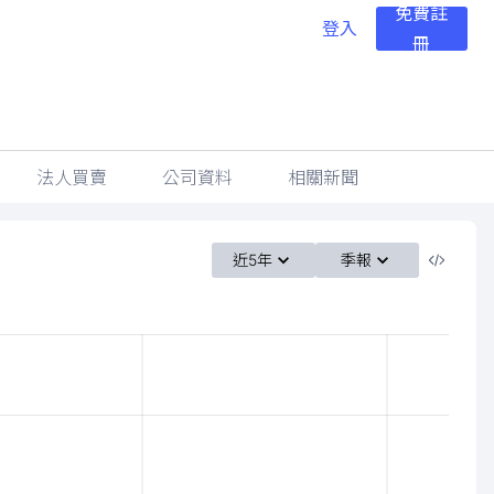
免費註
登入
冊
法人買賣
公司資料
相關新聞
近5年
季報