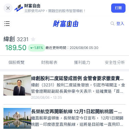
財富自由
緯創 3231
打開
189.50
-1.81%
立即使用APP，開啟您的股市智慧導航！
登入
緯創
3231
189.50
-1.81%
最近更新時間：
2026/08/06 05:30
個股概覽
財務報表
獲利能力
安全性分析
緯創股利二度延發成首例 金管會要求徹查責任歸屬
緯創（3231）股利二度延後發放，引起市場關注。金
管會證期局副局長黃仲豪今天表示，這確實是「首
例」，要求集保公司進一步釐清，過程是否有不符合
2026/08/06・13:35
規定之處；若是責任在上市公司，最嚴重就是回收股
務自辦，會請證交所進行瞭解，讓股東掌握即時狀
長榮航空再開新航線 12月1日起開航桃園－印度德里
況。若有缺失情節，將證交所可罰違約金新台幣3至
繼直航華盛頓後，長榮航空今日宣布， 12月1日開闢
50萬元。
桃園－印度德里直飛航線，這將是目前唯一直飛印度