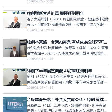
的台灣航空公司。長榮航空孫嘉明總經理表示，隨著
2026/08/05・06:22
電子製造、AI 半導體等科技產業及供應鏈之全球布
局，鴻海、聯發科、台達電、緯創等知名大廠皆於印
緯創獲新客戶訂單 營運旺到明年
度設有據點，德里航線的開闢不僅打造高效率的商務
電子大廠緯創（3231）昨召開法說會，總經理林建勳
直航通道，深化多邊
表示，目前客戶需求依舊強勁，預期下半年AI伺服器
業務仍有機會較上半年成長，從目前客戶提供的預測
2026/08/04・21:30
來看，2027年上半年需求也已經看得到，除了既有客
戶持續擴大採購外，也有新的企業級、雲端服務供應
緯創林憲銘：台灣AI產業 有望成為全球不可替代的力量
商客戶加入，對公司下半年及明年營運維持樂觀看
AI帶動全球科技產業新一波競爭，緯創（3231）董事
法。
長林憲銘今天表示，AI產業未來幾年對台灣相當重
要，台灣有機會憑藉半導體到系統整合的完整供應鏈
2026/08/04・11:45
優勢，把AI產業打造為「全世界不可替代」的重要力
量。緯創也將持續擴大算力中心布局，將對區域企業
緯創下半年展望樂觀 AI訂單旺到明年
及台灣企業提供服務。
緯創（3231）今晚召開法說會，總經理林建勳表示，
目前客戶需求依舊強勁，預期下半年AI伺服器業務仍
有機會較上半年成長，從目前客戶提供的預測來看，
2026/08/04・11:35
2027年上半年需求也已經看得到，除了既有客戶持續
擴大採購外，也有新的企業級、雲端服務供應商
台股震盪千點！外資大買南亞科、緯創 這檔一出手就敲2.87萬張最搶手
（CSP）客戶加入，對下半年及明年營運維持樂觀看
台股週二（4日）上沖下洗，震盪逾千點，所幸在記
法。
憶體、ABF載板挑大梁，終場指數收跌25點，雖然外