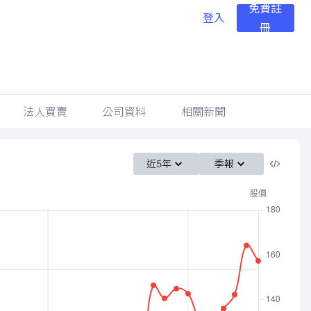
免費註
登入
冊
法人買賣
公司資料
相關新聞
近5年
季報