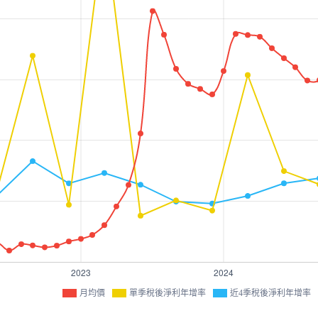
月均價
單季稅後淨利年增率
近4季稅後淨利年增率