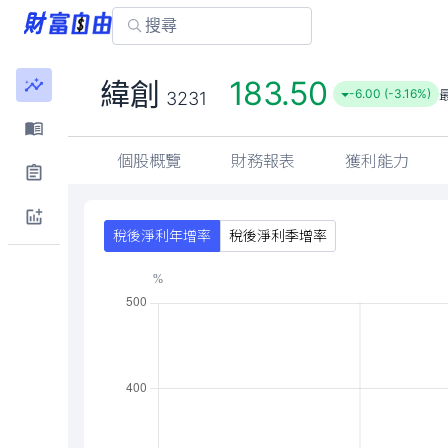
183.50
緯創
-6.00 (-3.16%)
3231
個股概覽
財務報表
獲利能力
稅後淨利年增率
稅後淨利季增率